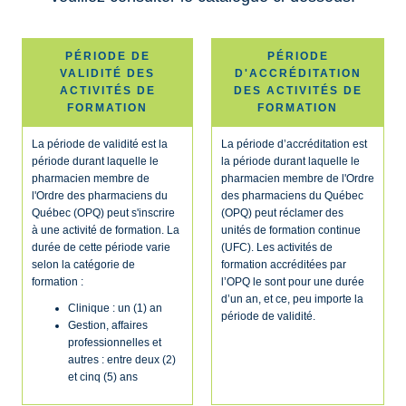
PÉRIODE DE
PÉRIODE
VALIDITÉ DES
D'ACCRÉDITATION
ACTIVITÉS DE
DES ACTIVITÉS DE
FORMATION
FORMATION
La période de validité est la
La période d’accréditation est
période durant laquelle le
la période durant laquelle le
pharmacien membre de
pharmacien membre de l'Ordre
l'Ordre des pharmaciens du
des pharmaciens du Québec
Québec (OPQ) peut s'inscrire
(OPQ) peut réclamer des
à une activité de formation. La
unités de formation continue
durée de cette période varie
(UFC). Les activités de
selon la catégorie de
formation accréditées par
formation :
l’OPQ le sont pour une durée
d’un an, et ce, peu importe la
Clinique : un (1) an
période de validité.
Gestion, affaires
professionnelles et
autres : entre deux (2)
et cinq (5) ans